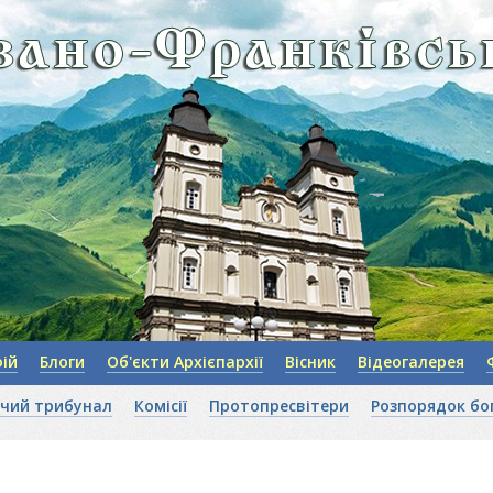
ій
Блоги
Об'єкти Архієпархії
Вісник
Відеогалерея
чий трибунал
Комісії
Протопресвітери
Розпорядок бо