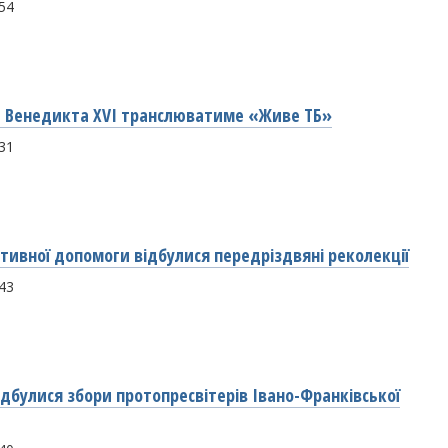
:54
 Венедикта XVI транслюватиме «Живе ТБ»
:31
ативної допомоги відбулися передріздвяні реколекції
:43
ідбулися збори протопресвітерів Івано-Франківської