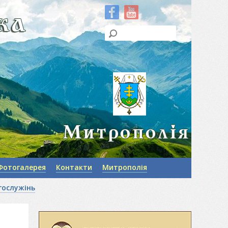
Фотогалерея
Контакти
Митрополія
гослужінь