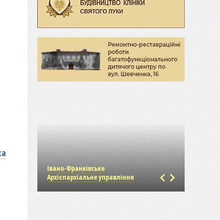
ка
Івано-Франківське
Католиц
Архієпархіальне управління
Василія