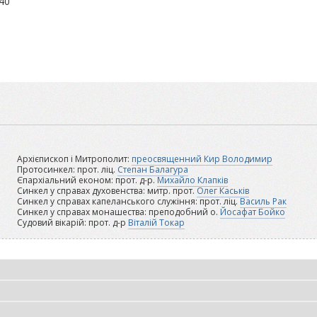
:40
Архієпископ і Митрополит:
преосвященний Кир Володимир
Протосинкел: прот. ліц.
Степан Балагура
Єпархіальний економ: прот. д-р.
Михайло Клапків
Синкел у справах духовенства: митр. прот.
Олег Каськів
Синкел у справах капеланського служіння: прот. ліц.
Василь Рак
Синкел у справах монашества: преподобний о.
Йосафат Бойко
Судовий вікарій: прот. д-р
Віталій Токар