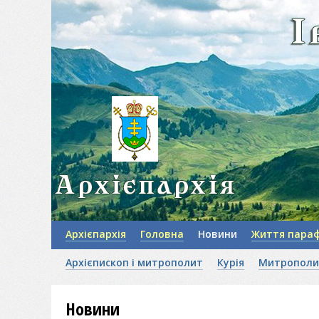
Архієпархія
Головна
Новини
Життя параф
Архієпископ і митрополит
Курія
Митрополи
Новини