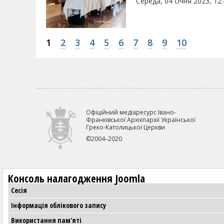
Середа, 04 січня 2023, 12
1
2
3
4
5
6
7
8
9
10
Офіційний медіаресурс Івано-
Франківської Архієпархії Української
Греко-Католицької Церкви
©2004–2020
Консоль налагодження Joomla
Сесія
Інформація облікового запису
Використання пам'яті