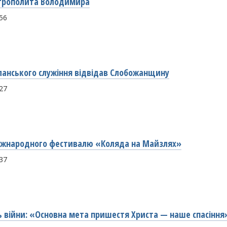
итрополита Володимира
:56
ланського служіння відвідав Слобожанщину
:27
Міжнародного фестивалю «Коляда на Майзлях»
:37
нь війни: «Основна мета пришестя Христа — наше спасіння