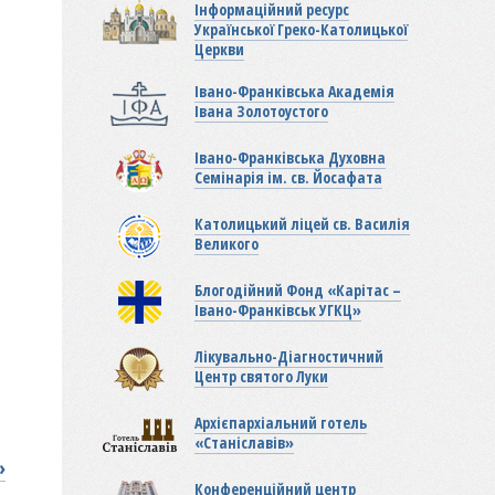
Інформаційний ресурс
Української Греко-Католицької
Церкви
Івано-Франківська Академія
Івана Золотоустого
Івано-Франківська Духовна
Семінарія ім. св. Йосафата
Католицький ліцей св. Василія
Великого
Блогодійний Фонд «Карітас –
Івано-Франківськ УГКЦ»
Лікувально-Діагностичний
Центр святого Луки
Архієпархіальний готель
«Станіславів»
»
Конференційний центр